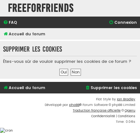
FreeForFriends
FAQ
Connexion
Accueil du forum
Supprimer les cookies
Êtes-vous sûr de vouloir supprimer les cookies de ce forum ?
Accueil du forum
Supprimer les cookies
Flat Style by
Ian Bradley
Développé par
phpBB
® Forum Software © phpBB Limited
Traduction française officielle
©
Qiaeru
Confidentialité
|
Conditions
Time: 0.041s