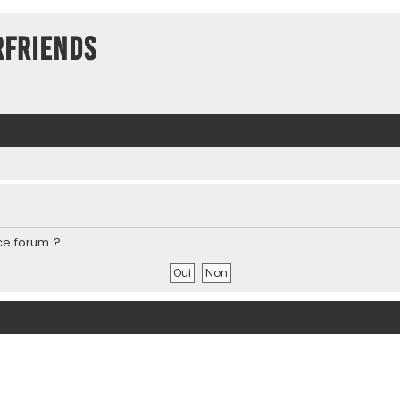
rFriends
ce forum ?