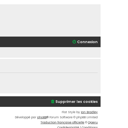
Connexion
Supprimer les cookies
Flat Style by
Ian Bradley
Développé par
phpBB
® Forum Software © phpBB Limited
Traduction française officielle
©
Qiaeru
Confidentialité
|
Conditions