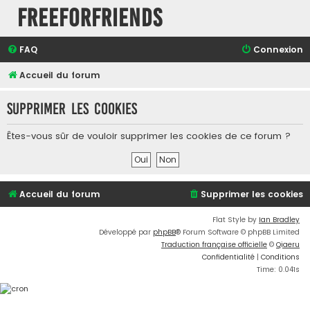
FreeForFriends
FAQ
Connexion
Accueil du forum
Supprimer les cookies
Êtes-vous sûr de vouloir supprimer les cookies de ce forum ?
Accueil du forum
Supprimer les cookies
Flat Style by
Ian Bradley
Développé par
phpBB
® Forum Software © phpBB Limited
Traduction française officielle
©
Qiaeru
Confidentialité
|
Conditions
Time: 0.041s