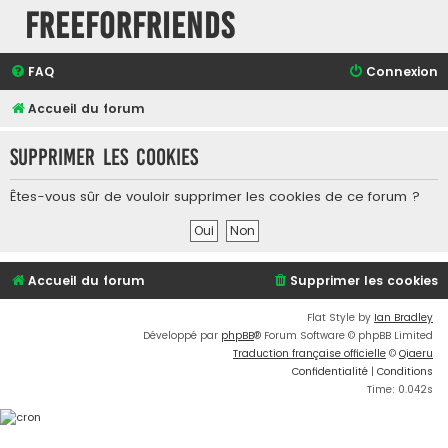
FreeForFriends
FAQ
Connexion
Accueil du forum
Supprimer les cookies
Êtes-vous sûr de vouloir supprimer les cookies de ce forum ?
Accueil du forum
Supprimer les cookies
Flat Style by
Ian Bradley
Développé par
phpBB
® Forum Software © phpBB Limited
Traduction française officielle
©
Qiaeru
Confidentialité
|
Conditions
Time: 0.042s