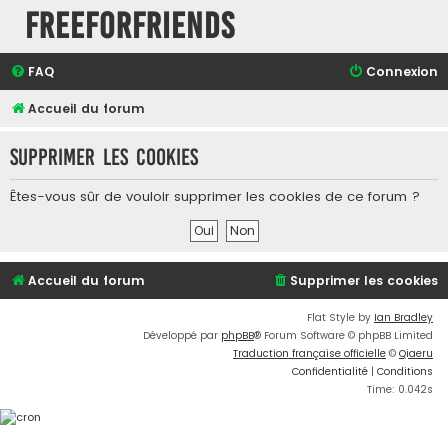
FreeForFriends
FAQ
Connexion
Accueil du forum
Supprimer les cookies
Êtes-vous sûr de vouloir supprimer les cookies de ce forum ?
Accueil du forum
Supprimer les cookies
Flat Style by
Ian Bradley
Développé par
phpBB
® Forum Software © phpBB Limited
Traduction française officielle
©
Qiaeru
Confidentialité
|
Conditions
Time: 0.042s