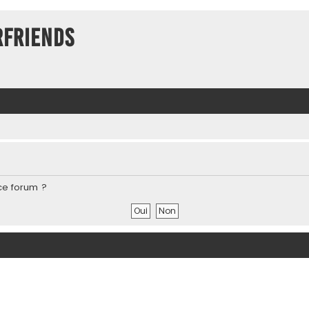
rFriends
ce forum ?