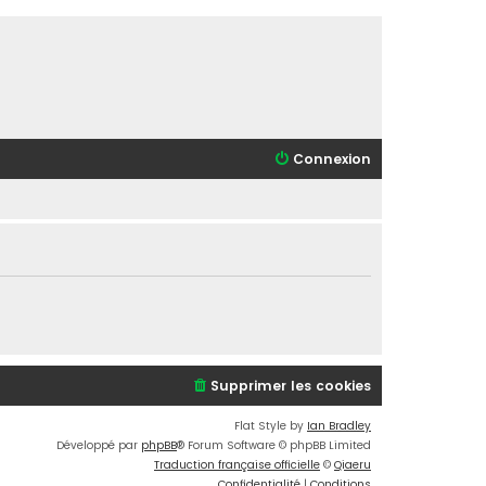
Connexion
Supprimer les cookies
Flat Style by
Ian Bradley
Développé par
phpBB
® Forum Software © phpBB Limited
Traduction française officielle
©
Qiaeru
Confidentialité
|
Conditions