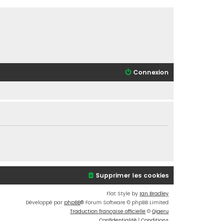
Connexion
Supprimer les cookies
Flat Style by
Ian Bradley
Développé par
phpBB
® Forum Software © phpBB Limited
Traduction française officielle
©
Qiaeru
Confidentialité
|
Conditions