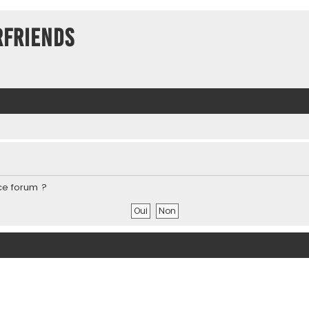
rFriends
ce forum ?