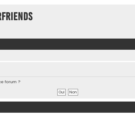
rFriends
ce forum ?