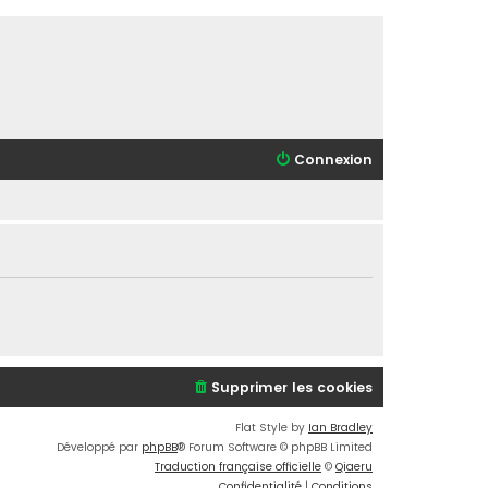
Connexion
Supprimer les cookies
Flat Style by
Ian Bradley
Développé par
phpBB
® Forum Software © phpBB Limited
Traduction française officielle
©
Qiaeru
Confidentialité
|
Conditions