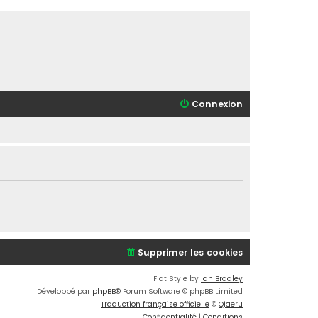
Connexion
Supprimer les cookies
Flat Style by
Ian Bradley
Développé par
phpBB
® Forum Software © phpBB Limited
Traduction française officielle
©
Qiaeru
Confidentialité
|
Conditions