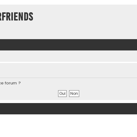
rFriends
ce forum ?