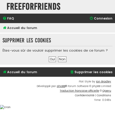
FreeForFriends
FAQ
Connexion
Accueil du forum
Supprimer les cookies
Êtes-vous sûr de vouloir supprimer les cookies de ce forum ?
Accueil du forum
Supprimer les cookies
Flat Style by
Ian Bradley
Développé par
phpBB
® Forum Software © phpBB Limited
Traduction française officielle
©
Qiaeru
Confidentialité
|
Conditions
Time: 0.048s