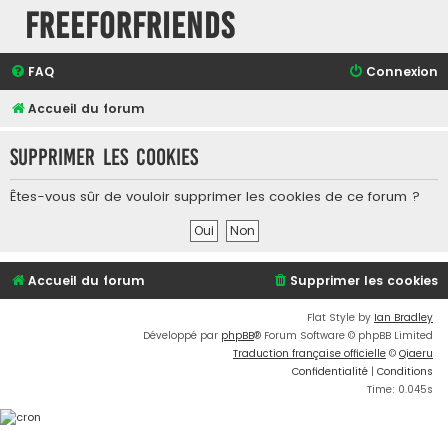
FreeForFriends
FAQ
Connexion
Accueil du forum
Supprimer les cookies
Êtes-vous sûr de vouloir supprimer les cookies de ce forum ?
Accueil du forum
Supprimer les cookies
Flat Style by
Ian Bradley
Développé par
phpBB
® Forum Software © phpBB Limited
Traduction française officielle
©
Qiaeru
Confidentialité
|
Conditions
Time: 0.045s