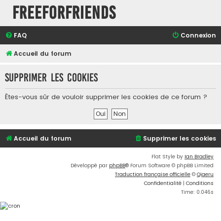
FreeForFriends
FAQ
Connexion
Accueil du forum
Supprimer les cookies
Êtes-vous sûr de vouloir supprimer les cookies de ce forum ?
Accueil du forum
Supprimer les cookies
Flat Style by
Ian Bradley
Développé par
phpBB
® Forum Software © phpBB Limited
Traduction française officielle
©
Qiaeru
Confidentialité
|
Conditions
Time: 0.046s