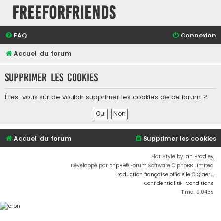
FreeForFriends
FAQ
Connexion
Accueil du forum
Supprimer les cookies
Êtes-vous sûr de vouloir supprimer les cookies de ce forum ?
Accueil du forum
Supprimer les cookies
Flat Style by
Ian Bradley
Développé par
phpBB
® Forum Software © phpBB Limited
Traduction française officielle
©
Qiaeru
Confidentialité
|
Conditions
Time: 0.045s