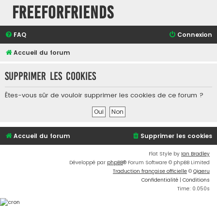
FreeForFriends
FAQ
Connexion
Accueil du forum
Supprimer les cookies
Êtes-vous sûr de vouloir supprimer les cookies de ce forum ?
Accueil du forum
Supprimer les cookies
Flat Style by
Ian Bradley
Développé par
phpBB
® Forum Software © phpBB Limited
Traduction française officielle
©
Qiaeru
Confidentialité
|
Conditions
Time: 0.050s