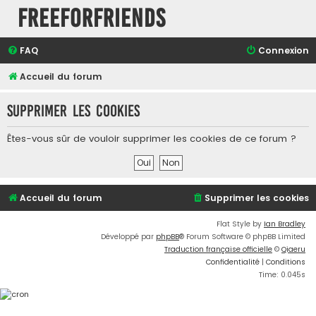
FreeForFriends
FAQ
Connexion
Accueil du forum
Supprimer les cookies
Êtes-vous sûr de vouloir supprimer les cookies de ce forum ?
Accueil du forum
Supprimer les cookies
Flat Style by
Ian Bradley
Développé par
phpBB
® Forum Software © phpBB Limited
Traduction française officielle
©
Qiaeru
Confidentialité
|
Conditions
Time: 0.045s