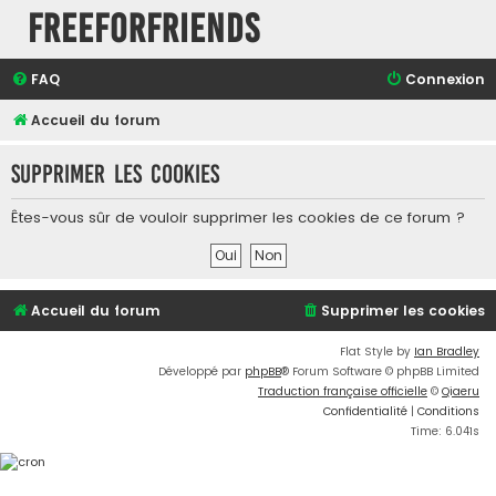
FreeForFriends
FAQ
Connexion
Accueil du forum
Supprimer les cookies
Êtes-vous sûr de vouloir supprimer les cookies de ce forum ?
Accueil du forum
Supprimer les cookies
Flat Style by
Ian Bradley
Développé par
phpBB
® Forum Software © phpBB Limited
Traduction française officielle
©
Qiaeru
Confidentialité
|
Conditions
Time: 6.041s