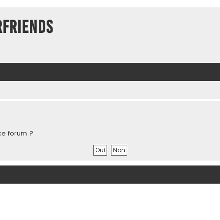
rFriends
ce forum ?