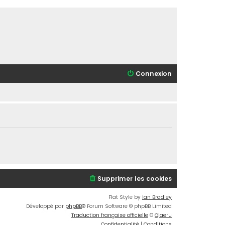
Connexion
Supprimer les cookies
Flat Style by
Ian Bradley
Développé par
phpBB
® Forum Software © phpBB Limited
Traduction française officielle
©
Qiaeru
Confidentialité
|
Conditions