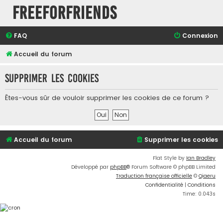
FreeForFriends
FAQ
Connexion
Accueil du forum
Supprimer les cookies
Êtes-vous sûr de vouloir supprimer les cookies de ce forum ?
Accueil du forum
Supprimer les cookies
Flat Style by
Ian Bradley
Développé par
phpBB
® Forum Software © phpBB Limited
Traduction française officielle
©
Qiaeru
Confidentialité
|
Conditions
Time: 0.043s