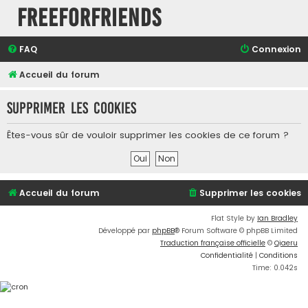
FreeForFriends
FAQ
Connexion
Accueil du forum
Supprimer les cookies
Êtes-vous sûr de vouloir supprimer les cookies de ce forum ?
Accueil du forum
Supprimer les cookies
Flat Style by
Ian Bradley
Développé par
phpBB
® Forum Software © phpBB Limited
Traduction française officielle
©
Qiaeru
Confidentialité
|
Conditions
Time: 0.042s