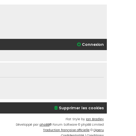
Connexion
Supprimer les cookies
Flat Style by
Ian Bradley
Développé par
phpBB
® Forum Software © phpBB Limited
Traduction française officielle
©
Qiaeru
Confidentialité
|
Conditions