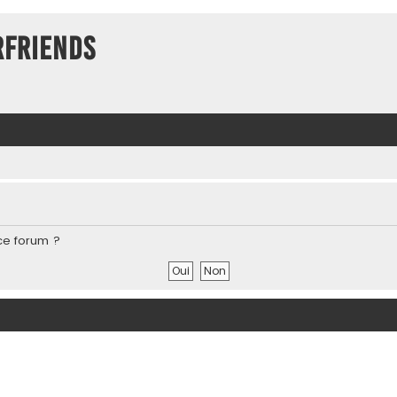
rFriends
ce forum ?