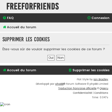
FreeForFriends
FAQ
Connexion
Accueil du forum
Supprimer les cookies
Êtes-vous sûr de vouloir supprimer les cookies de ce forum ?
Accueil du forum
Supprimer les cookies
Flat Style by
Ian Bradley
Développé par
phpBB
® Forum Software © phpBB Limited
Traduction française officielle
©
Qiaeru
Confidentialité
|
Conditions
Time: 0.047s