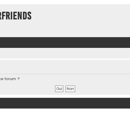
rFriends
ce forum ?