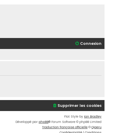
Connexion
Supprimer les cookies
Flat Style by
Ian Bradley
Développé par
phpBB
® Forum Software © phpBB Limited
Traduction française officielle
©
Qiaeru
Confidentialité
|
Conditions