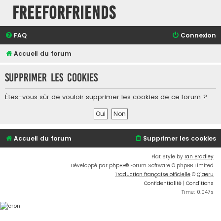
FreeForFriends
FAQ
Connexion
Accueil du forum
Supprimer les cookies
Êtes-vous sûr de vouloir supprimer les cookies de ce forum ?
Accueil du forum
Supprimer les cookies
Flat Style by
Ian Bradley
Développé par
phpBB
® Forum Software © phpBB Limited
Traduction française officielle
©
Qiaeru
Confidentialité
|
Conditions
Time: 0.047s