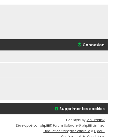
Connexion
Supprimer les cookies
Flat Style by
Ian Bradley
Développé par
phpBB
® Forum Software © phpBB Limited
Traduction française officielle
©
Qiaeru
Confidentialité
|
Conditions