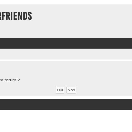
rFriends
ce forum ?