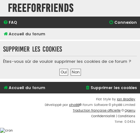
FreeForFriends
FAQ
Connexion
Accueil du forum
Supprimer les cookies
Êtes-vous sûr de vouloir supprimer les cookies de ce forum ?
Accueil du forum
Supprimer les cookies
Flat Style by
Ian Bradley
Développé par
phpBB
® Forum Software © phpBB Limited
Traduction française officielle
©
Qiaeru
Confidentialité
|
Conditions
Time: 0.043s