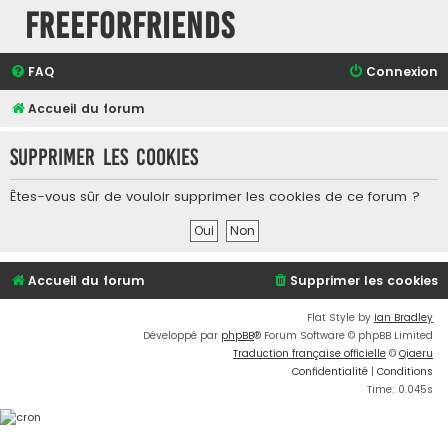
FreeForFriends
FAQ
Connexion
Accueil du forum
Supprimer les cookies
Êtes-vous sûr de vouloir supprimer les cookies de ce forum ?
Accueil du forum
Supprimer les cookies
Flat Style by
Ian Bradley
Développé par
phpBB
® Forum Software © phpBB Limited
Traduction française officielle
©
Qiaeru
Confidentialité
|
Conditions
Time: 0.045s