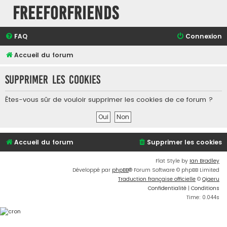
FreeForFriends
FAQ
Connexion
Accueil du forum
Supprimer les cookies
Êtes-vous sûr de vouloir supprimer les cookies de ce forum ?
Accueil du forum
Supprimer les cookies
Flat Style by
Ian Bradley
Développé par
phpBB
® Forum Software © phpBB Limited
Traduction française officielle
©
Qiaeru
Confidentialité
|
Conditions
Time: 0.044s