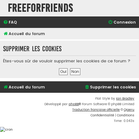
FreeForFriends
FAQ
Connexion
Accueil du forum
Supprimer les cookies
Êtes-vous sûr de vouloir supprimer les cookies de ce forum ?
Accueil du forum
Supprimer les cookies
Flat Style by
Ian Bradley
Développé par
phpBB
® Forum Software © phpBB Limited
Traduction française officielle
©
Qiaeru
Confidentialité
|
Conditions
Time: 0.043s