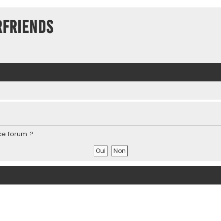
rFriends
ce forum ?