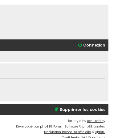
Connexion
Supprimer les cookies
Flat Style by
Ian Bradley
Développé par
phpBB
® Forum Software © phpBB Limited
Traduction française officielle
©
Qiaeru
Confidentialité
|
Conditions