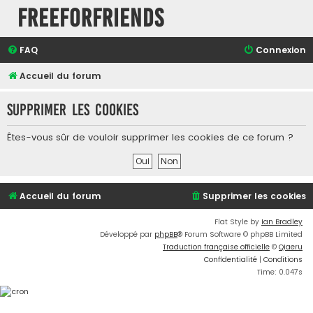
FreeForFriends
FAQ
Connexion
Accueil du forum
Supprimer les cookies
Êtes-vous sûr de vouloir supprimer les cookies de ce forum ?
Accueil du forum
Supprimer les cookies
Flat Style by
Ian Bradley
Développé par
phpBB
® Forum Software © phpBB Limited
Traduction française officielle
©
Qiaeru
Confidentialité
|
Conditions
Time: 0.047s