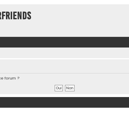
rFriends
ce forum ?