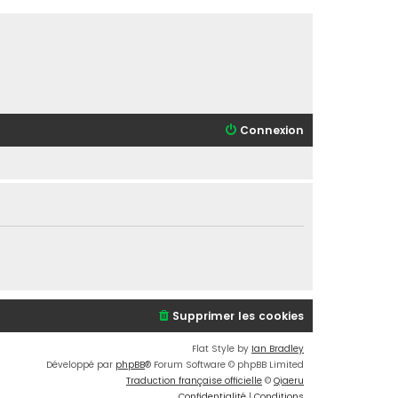
Connexion
Supprimer les cookies
Flat Style by
Ian Bradley
Développé par
phpBB
® Forum Software © phpBB Limited
Traduction française officielle
©
Qiaeru
Confidentialité
|
Conditions