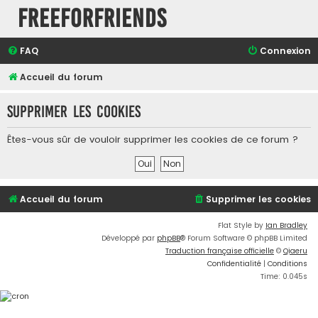
FreeForFriends
FAQ
Connexion
Accueil du forum
Supprimer les cookies
Êtes-vous sûr de vouloir supprimer les cookies de ce forum ?
Accueil du forum
Supprimer les cookies
Flat Style by
Ian Bradley
Développé par
phpBB
® Forum Software © phpBB Limited
Traduction française officielle
©
Qiaeru
Confidentialité
|
Conditions
Time: 0.045s