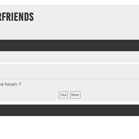
rFriends
ce forum ?