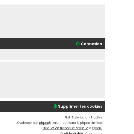
Connexion
Supprimer les cookies
Flat Style by
Ian Bradley
Développé par
phpBB
® Forum Software © phpBB Limited
Traduction française officielle
©
Qiaeru
Confidentialité
|
Conditions