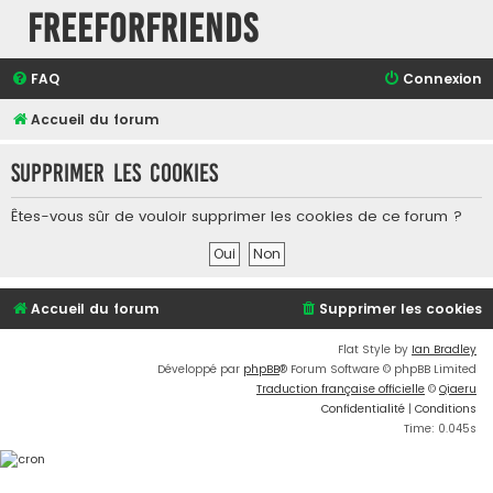
FreeForFriends
FAQ
Connexion
Accueil du forum
Supprimer les cookies
Êtes-vous sûr de vouloir supprimer les cookies de ce forum ?
Accueil du forum
Supprimer les cookies
Flat Style by
Ian Bradley
Développé par
phpBB
® Forum Software © phpBB Limited
Traduction française officielle
©
Qiaeru
Confidentialité
|
Conditions
Time: 0.045s