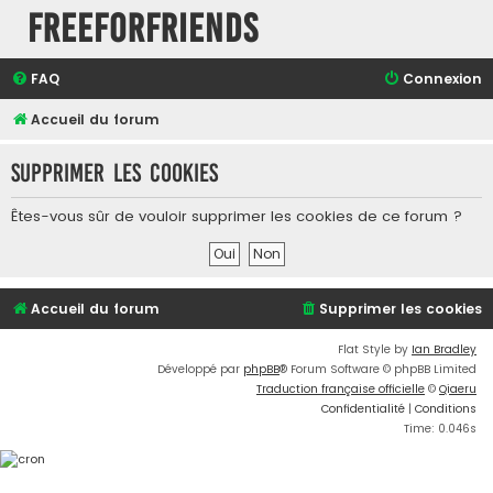
FreeForFriends
FAQ
Connexion
Accueil du forum
Supprimer les cookies
Êtes-vous sûr de vouloir supprimer les cookies de ce forum ?
Accueil du forum
Supprimer les cookies
Flat Style by
Ian Bradley
Développé par
phpBB
® Forum Software © phpBB Limited
Traduction française officielle
©
Qiaeru
Confidentialité
|
Conditions
Time: 0.046s