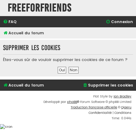
FreeForFriends
FAQ
Connexion
Accueil du forum
Supprimer les cookies
Êtes-vous sûr de vouloir supprimer les cookies de ce forum ?
Accueil du forum
Supprimer les cookies
Flat Style by
Ian Bradley
Développé par
phpBB
® Forum Software © phpBB Limited
Traduction française officielle
©
Qiaeru
Confidentialité
|
Conditions
Time: 0.044s