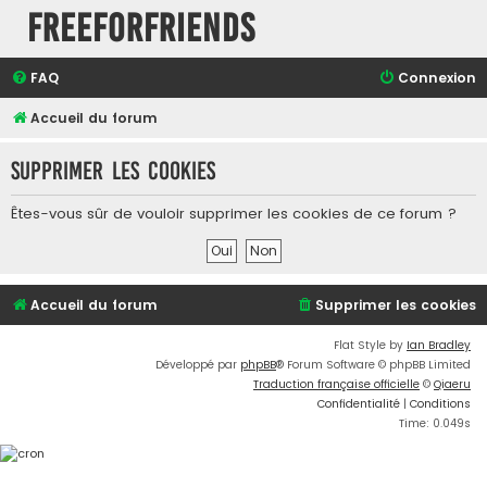
FreeForFriends
FAQ
Connexion
Accueil du forum
Supprimer les cookies
Êtes-vous sûr de vouloir supprimer les cookies de ce forum ?
Accueil du forum
Supprimer les cookies
Flat Style by
Ian Bradley
Développé par
phpBB
® Forum Software © phpBB Limited
Traduction française officielle
©
Qiaeru
Confidentialité
|
Conditions
Time: 0.049s