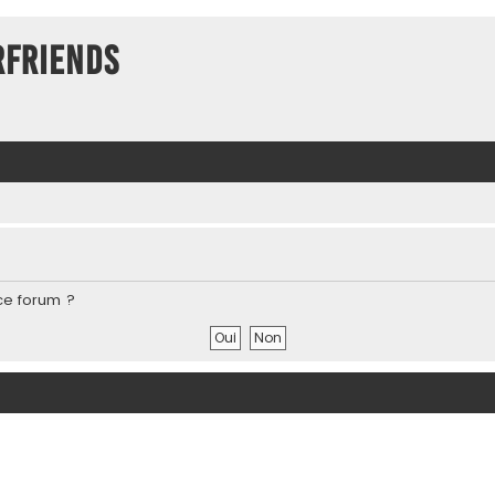
rFriends
ce forum ?