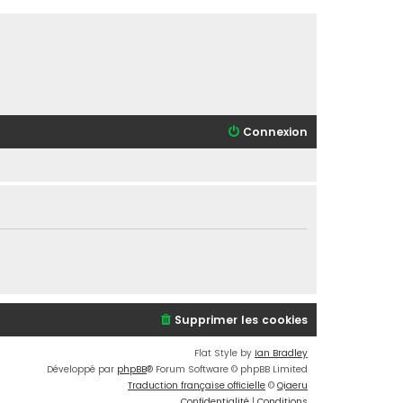
Connexion
Supprimer les cookies
Flat Style by
Ian Bradley
Développé par
phpBB
® Forum Software © phpBB Limited
Traduction française officielle
©
Qiaeru
Confidentialité
|
Conditions