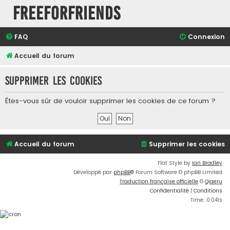
FreeForFriends
FAQ
Connexion
Accueil du forum
Supprimer les cookies
Êtes-vous sûr de vouloir supprimer les cookies de ce forum ?
Accueil du forum
Supprimer les cookies
Flat Style by
Ian Bradley
Développé par
phpBB
® Forum Software © phpBB Limited
Traduction française officielle
©
Qiaeru
Confidentialité
|
Conditions
Time: 0.041s