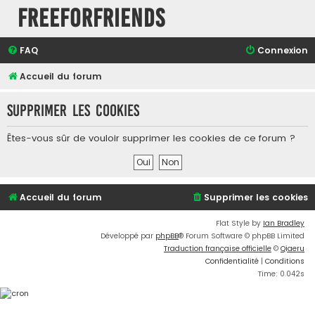
FreeForFriends
FAQ
Connexion
Accueil du forum
Supprimer les cookies
Êtes-vous sûr de vouloir supprimer les cookies de ce forum ?
Accueil du forum
Supprimer les cookies
Flat Style by
Ian Bradley
Développé par
phpBB
® Forum Software © phpBB Limited
Traduction française officielle
©
Qiaeru
Confidentialité
|
Conditions
Time: 0.042s