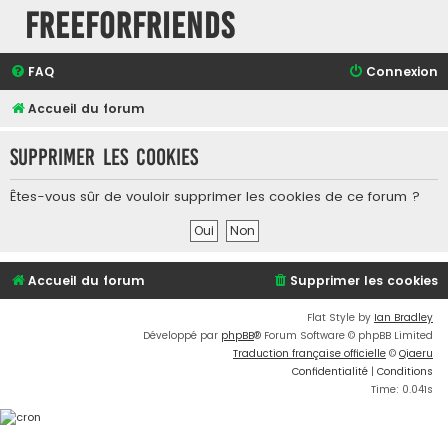
FreeForFriends
FAQ
Connexion
Accueil du forum
Supprimer les cookies
Êtes-vous sûr de vouloir supprimer les cookies de ce forum ?
Accueil du forum
Supprimer les cookies
Flat Style by
Ian Bradley
Développé par
phpBB
® Forum Software © phpBB Limited
Traduction française officielle
©
Qiaeru
Confidentialité
|
Conditions
Time: 0.041s