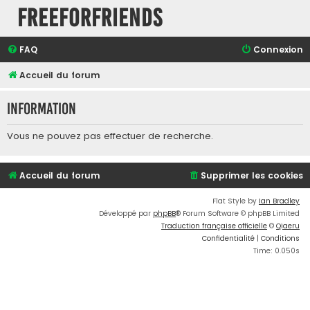
FreeForFriends
FAQ
Connexion
Accueil du forum
Information
Vous ne pouvez pas effectuer de recherche.
Accueil du forum
Supprimer les cookies
Flat Style by
Ian Bradley
Développé par
phpBB
® Forum Software © phpBB Limited
Traduction française officielle
©
Qiaeru
Confidentialité
|
Conditions
Time: 0.050s