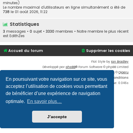
minutes)
Le nombre maximal d’utilisateurs en ligne simultanément a été de
738
le 01 août 2026, 11:22
Statistiques
3
messages •
0
sujet •
3330
membres • Notre membre le plus récent
est
EdithZes
Accueil du forum
Supprimer les cookies
Flat Style by
Ian Bradley
Développé par
phpBB
® Forum Software © phpBB Limited
Traduction française officielle
©
Qiaeru
Confidentialité
|
Conditions
En poursuivant votre navigation sur ce site, vous
Time: 0.046s
acceptez l’utilisation de cookies vous permettant
de bénéficier d’une expérience de navigation
optimale.
En savoir plus…
J’accepte