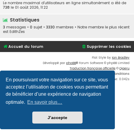
Le nombre maximal d’utilisateurs en ligne simultanément a été de
738
le 01 août 2026, 11:22
Statistiques
3
messages •
0
sujet •
3330
membres • Notre membre le plus récent
est
EdithZes
Accueil du forum
Supprimer les cookies
Flat Style by
Ian Bradley
Développé par
phpBB
® Forum Software © phpBB Limited
Traduction française officielle
©
Qiaeru
Confidentialité
|
Conditions
Time: 0.042s
En poursuivant votre navigation sur ce site, vous
acceptez l’utilisation de cookies vous permettant
de bénéficier d’une expérience de navigation
optimale.
En savoir plus…
J’accepte