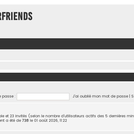
rFriends
 passe :
J’ai oublié mon mot de passe
|
S
isible et 23 invités (selon le nombre d’utilisateurs actifs des 5 dernières mi
ent a été de
738
le 01 août 2026, 11:22