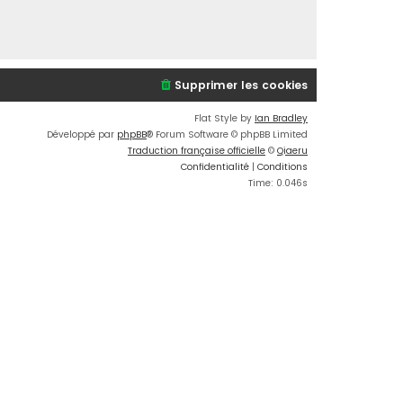
Supprimer les cookies
Flat Style by
Ian Bradley
Développé par
phpBB
® Forum Software © phpBB Limited
Traduction française officielle
©
Qiaeru
Confidentialité
|
Conditions
Time: 0.046s