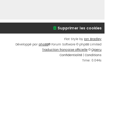
Supprimer les cookies
Flat Style by
Ian Bradley
Développé par
phpBB
® Forum Software © phpBB Limited
Traduction française officielle
©
Qiaeru
Confidentialité
|
Conditions
Time: 0.044s