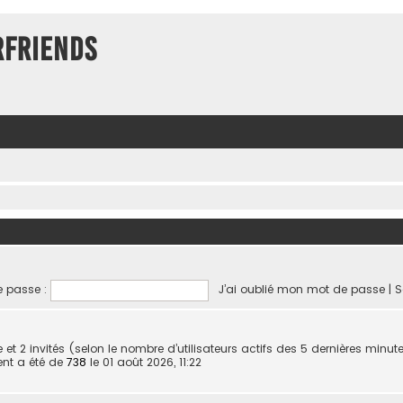
rFriends
 passe :
J’ai oublié mon mot de passe
|
S
ible et 2 invités (selon le nombre d’utilisateurs actifs des 5 dernières minut
ent a été de
738
le 01 août 2026, 11:22