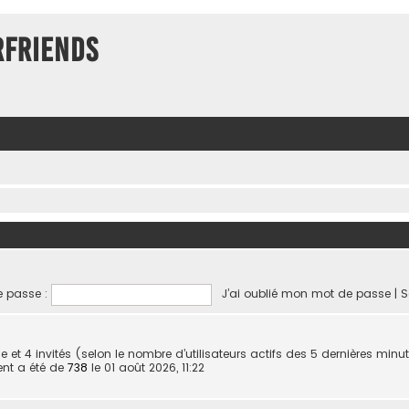
rFriends
 passe :
J’ai oublié mon mot de passe
|
S
sible et 4 invités (selon le nombre d’utilisateurs actifs des 5 dernières minu
ent a été de
738
le 01 août 2026, 11:22