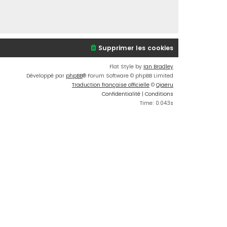
Supprimer les cookies
Flat Style by
Ian Bradley
Développé par
phpBB
® Forum Software © phpBB Limited
Traduction française officielle
©
Qiaeru
Confidentialité
|
Conditions
Time: 0.043s