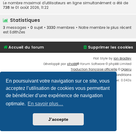
Le nombre maximal d’utilisateurs en ligne simultanément a été de
738
le 01 août 2026, 11:22
Statistiques
3
messages •
0
sujet •
3330
membres • Notre membre le plus récent
est
EdithZes
Accueil du forum
Supprimer les cookies
Flat Style by
Ian Bradley
Développé par
phpBB
® Forum Software © phpBB Limited
Traduction française officielle
©
Qiaeru
Confidentialité
|
Conditions
Time: 0.043s
En poursuivant votre navigation sur ce site, vous
acceptez l’utilisation de cookies vous permettant
de bénéficier d’une expérience de navigation
optimale.
En savoir plus…
J’accepte