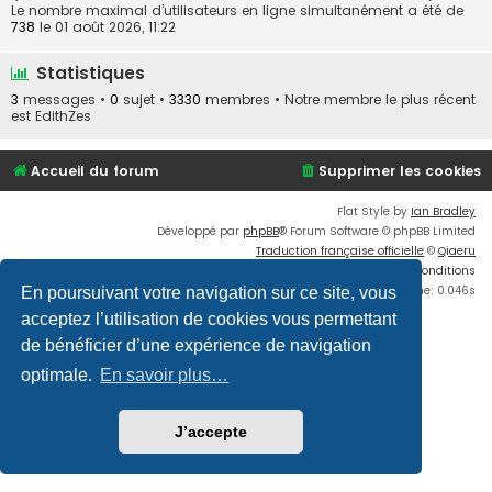
Le nombre maximal d’utilisateurs en ligne simultanément a été de
738
le 01 août 2026, 11:22
Statistiques
3
messages •
0
sujet •
3330
membres • Notre membre le plus récent
est
EdithZes
Accueil du forum
Supprimer les cookies
Flat Style by
Ian Bradley
Développé par
phpBB
® Forum Software © phpBB Limited
Traduction française officielle
©
Qiaeru
Confidentialité
|
Conditions
Time: 0.046s
En poursuivant votre navigation sur ce site, vous
acceptez l’utilisation de cookies vous permettant
de bénéficier d’une expérience de navigation
optimale.
En savoir plus…
J’accepte