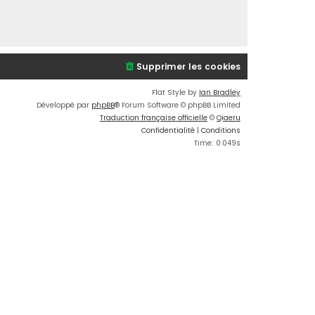
Supprimer les cookies
Flat Style by
Ian Bradley
Développé par
phpBB
® Forum Software © phpBB Limited
Traduction française officielle
©
Qiaeru
Confidentialité
|
Conditions
Time: 0.049s