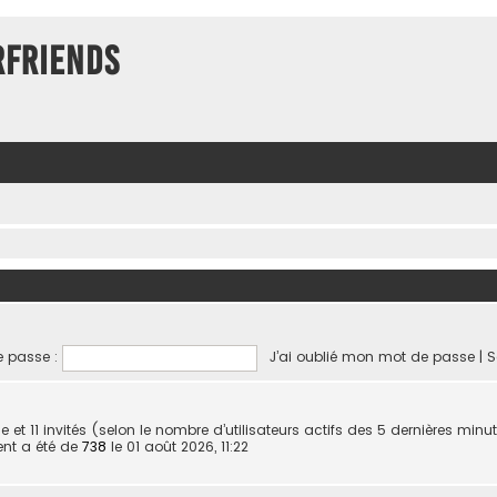
rFriends
 passe :
J’ai oublié mon mot de passe
|
S
ible et 11 invités (selon le nombre d’utilisateurs actifs des 5 dernières minu
ent a été de
738
le 01 août 2026, 11:22